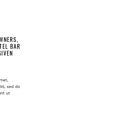
WNERS,
TEL BAR
GIVEN
.
met,
lit, sed do
nt ut