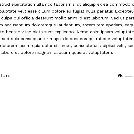
strud exercitation ullamco laboris nisi ut aliquip ex ea commodo 
oluptate velit esse cillum dolore eu fugiat nulla pariatur. Excepteu
culpa qui officia deserunt mollit anim id est laborum. Sed ut pers
atem accusantium doloremque laudantium, totam rem aperiam, eaq
itecto beatae vitae dicta sunt explicabo. Nemo enim ipsam voluptat
it, sed quia consequuntur magni dolores eos qui ratione voluptate
dolorem ipsum quia dolor sit amet, consectetur, adipisci velit, se
 labore et dolore magnam aliquam quaerat voluptatem.
cture
fb