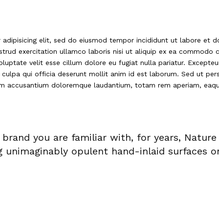
adipisicing elit, sed do eiusmod tempor incididunt ut labore et 
strud exercitation ullamco laboris nisi ut aliquip ex ea commodo 
oluptate velit esse cillum dolore eu fugiat nulla pariatur. Excepteu
culpa qui officia deserunt mollit anim id est laborum. Sed ut pers
atem accusantium doloremque laudantium, totam rem aperiam, eaq
brand you are familiar with, for years, Natur
g unimaginably opulent hand-inlaid surfaces o