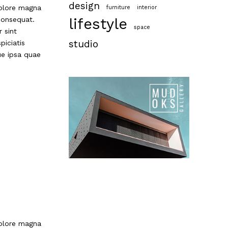
design
dolore magna
furniture
interior
consequat.
lifestyle
space
r sint
studio
piciatis
ue ipsa quae
dolore magna