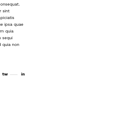
consequat.
r sint
piciatis
ue ipsa quae
em quia
m sequi
d quia non
tw
in