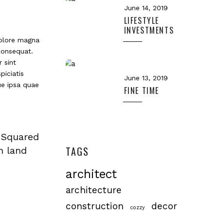
June 14, 2019
LIFESTYLE
INVESTMENTS
dolore magna
consequat.
r sint
piciatis
June 13, 2019
ue ipsa quae
FINE TIME
e Squared
TAGS
n land
architect
architecture
construction
decor
cozzy